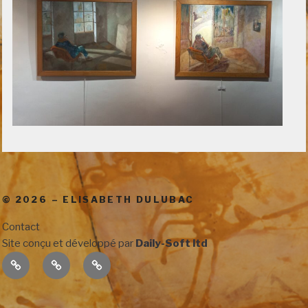
© 2026 – ELISABETH DULUBAC
Contact
Site conçu et développé par
Daily-Soft ltd
Créations
Vie
Contact
de
l’artiste