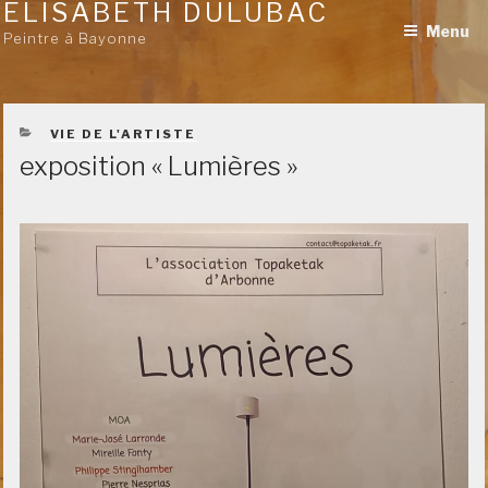
ELISABETH DULUBAC
Aller
Menu
au
Peintre à Bayonne
contenu
principal
CATÉGORIES
VIE DE L'ARTISTE
exposition « Lumières »